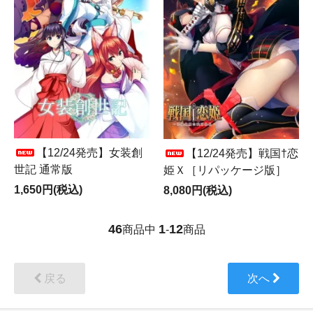
【12/24発売】女装創
【12/24発売】戦国†恋
世記 通常版
姫Ｘ［リパッケージ版］
1,650円(税込)
8,080円(税込)
46
1
12
商品中
-
商品
戻る
次へ